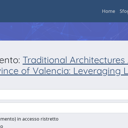
Home
Sfo
mento:
Traditional Architectures
vince of Valencia: Leveraging 
cumento) in accesso ristretto
to