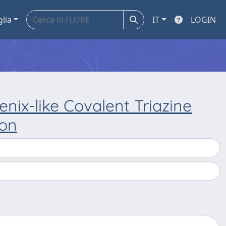
glia
IT
LOGIN
nix-like Covalent Triazine
ion