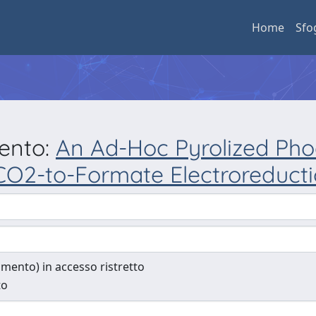
Home
Sfo
mento:
An Ad-Hoc Pyrolized Phoe
CO2-to-Formate Electroreduct
cumento) in accesso ristretto
to