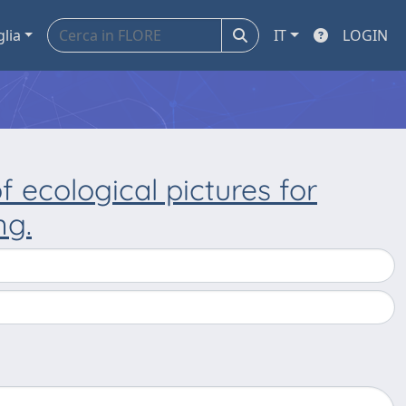
glia
IT
LOGIN
 ecological pictures for
ng.