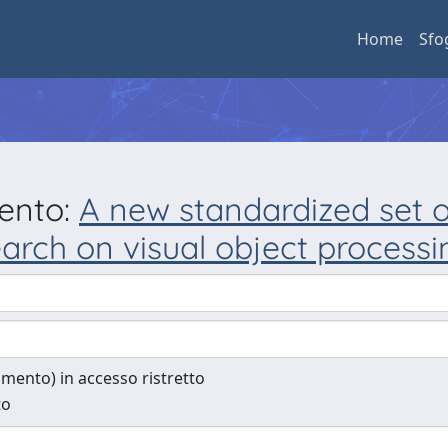
Home
Sfo
mento:
A new standardized set of
earch on visual object processi
cumento) in accesso ristretto
to