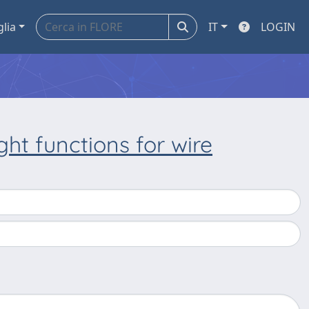
glia
IT
LOGIN
ht functions for wire