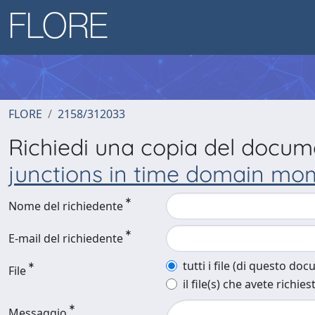
FLORE
2158/312033
Richiedi una copia del docu
junctions in time domain m
Nome del richiedente
E-mail del richiedente
tutti i file (di questo do
File
il file(s) che avete richies
Messaggio