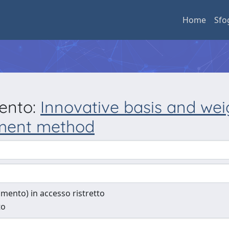
Home
Sfo
mento:
Innovative basis and weig
oment method
cumento) in accesso ristretto
to