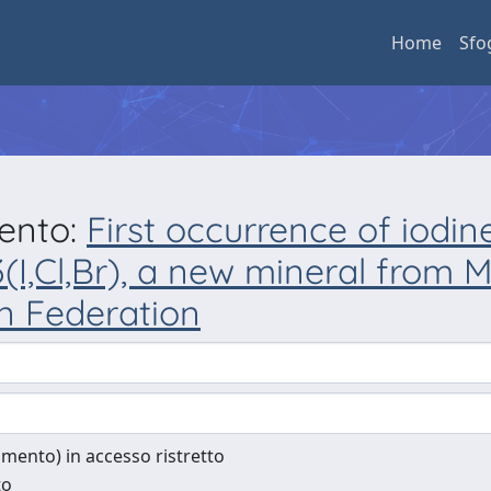
Home
Sfo
mento:
First occurrence of iodine
(I,Cl,Br), a new mineral from 
n Federation
cumento) in accesso ristretto
to