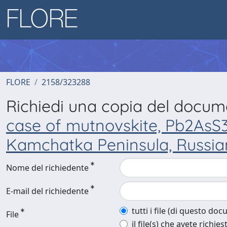
FLORE
2158/323288
Richiedi una copia del docu
case of mutnovskite, Pb2AsS3
Kamchatka Peninsula, Russia
Nome del richiedente
E-mail del richiedente
tutti i file (di questo do
File
il file(s) che avete richies