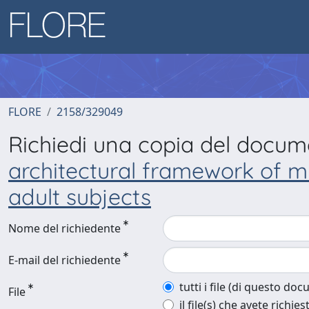
FLORE
2158/329049
Richiedi una copia del docu
architectural framework of mi
adult subjects
Nome del richiedente
E-mail del richiedente
tutti i file (di questo do
File
il file(s) che avete richies