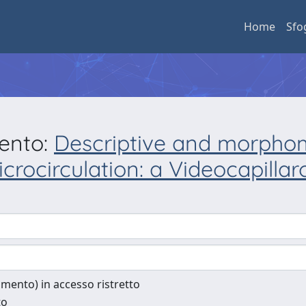
Home
Sfo
mento:
Descriptive and morphom
crocirculation: a Videocapilla
cumento) in accesso ristretto
to