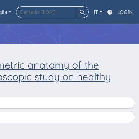
glia
IT
LOGIN
etric anatomy of the
roscopic study on healthy