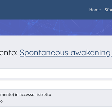
Home
Sfo
mento:
Spontaneous awakening fr
cumento) in accesso ristretto
to