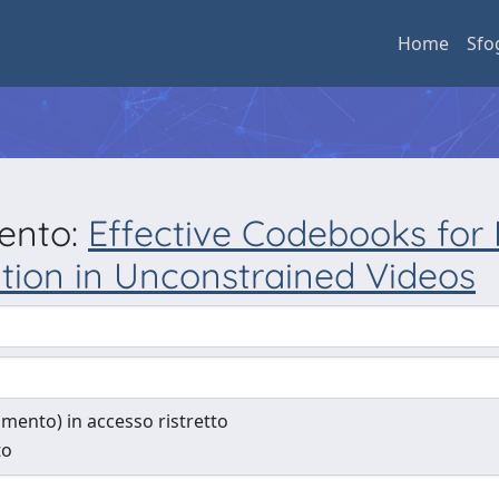
Home
Sfo
mento:
Effective Codebooks for
ation in Unconstrained Videos
cumento) in accesso ristretto
to