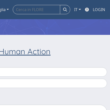
glia
IT
LOGIN
 Human Action