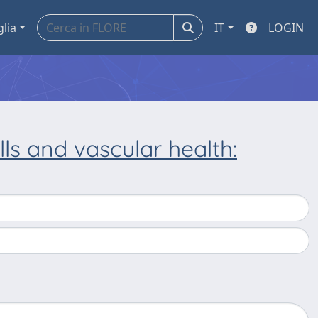
glia
IT
LOGIN
lls and vascular health: