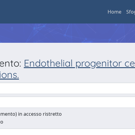
Home
Sfo
mento:
Endothelial progenitor ce
ions.
cumento) in accesso ristretto
to