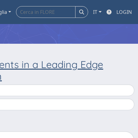
glia
IT
LOGIN
nts in a Leading Edge
n