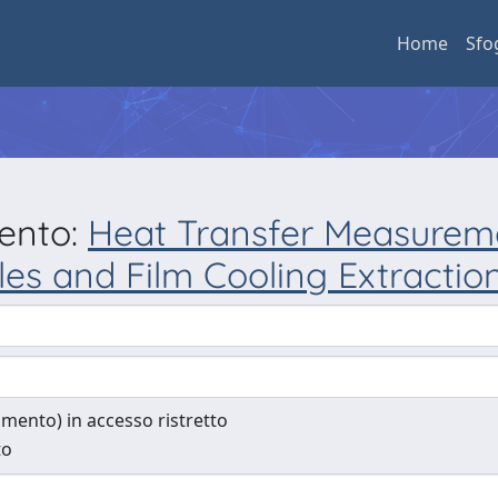
Home
Sfo
mento:
Heat Transfer Measureme
es and Film Cooling Extractio
cumento) in accesso ristretto
to