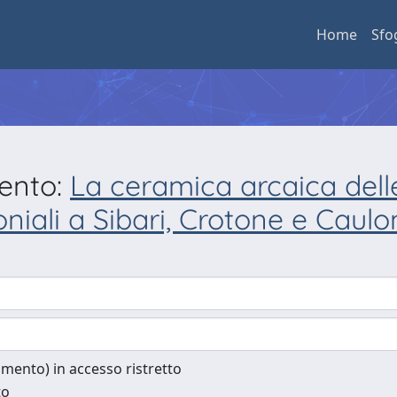
Home
Sfo
mento:
La ceramica arcaica dell
iali a Sibari, Crotone e Cauloni
cumento) in accesso ristretto
to