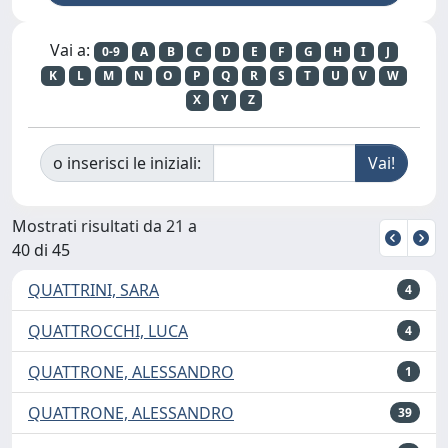
Vai a:
0-9
A
B
C
D
E
F
G
H
I
J
K
L
M
N
O
P
Q
R
S
T
U
V
W
X
Y
Z
o inserisci le iniziali:
Mostrati risultati da 21 a
40 di 45
QUATTRINI, SARA
4
QUATTROCCHI, LUCA
4
QUATTRONE, ALESSANDRO
1
QUATTRONE, ALESSANDRO
39