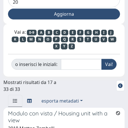
Vai a:
0-9
A
B
C
D
E
F
G
H
I
J
K
L
M
N
O
P
Q
R
S
T
U
V
W
X
Y
Z
o inserisci le iniziali:
Mostrati risultati da 17 a
33 di 33
esporta metadati
Modulo con vista / Housing unit with a
view