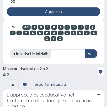
Vai a:
0-9
A
B
C
D
E
F
G
H
I
J
K
L
M
N
O
P
Q
R
S
T
U
V
W
X
Y
Z
o inserisci le iniziali:
Mostrati risultati da 2 a 2
di 2
esporta metadati
L’approccio psicoeducativo nel
trattamento delle famiglie con un figlio
autistico