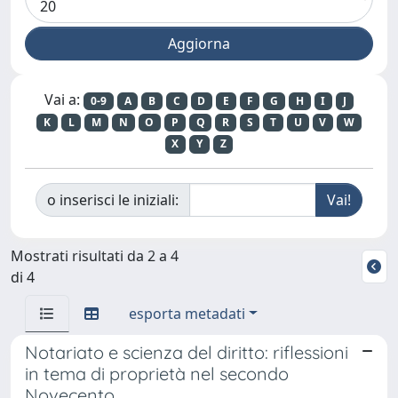
Vai a:
0-9
A
B
C
D
E
F
G
H
I
J
K
L
M
N
O
P
Q
R
S
T
U
V
W
X
Y
Z
o inserisci le iniziali:
Mostrati risultati da 2 a 4
di 4
esporta metadati
Notariato e scienza del diritto: riflessioni
in tema di proprietà nel secondo
Novecento