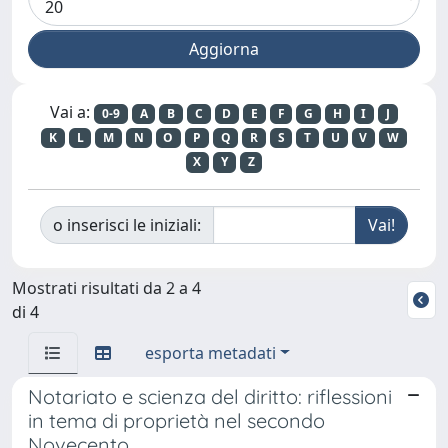
Vai a:
0-9
A
B
C
D
E
F
G
H
I
J
K
L
M
N
O
P
Q
R
S
T
U
V
W
X
Y
Z
o inserisci le iniziali:
Mostrati risultati da 2 a 4
di 4
esporta metadati
Notariato e scienza del diritto: riflessioni
in tema di proprietà nel secondo
Novecento