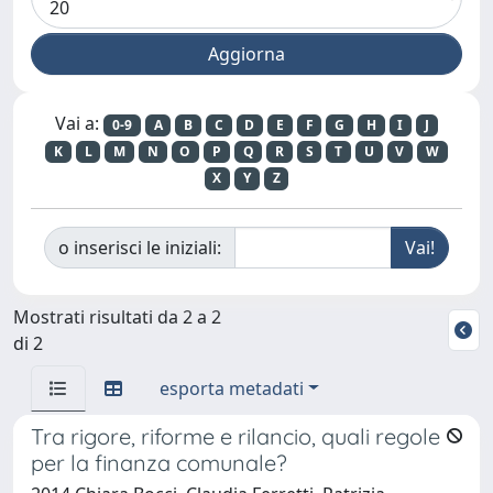
Vai a:
0-9
A
B
C
D
E
F
G
H
I
J
K
L
M
N
O
P
Q
R
S
T
U
V
W
X
Y
Z
o inserisci le iniziali:
Mostrati risultati da 2 a 2
di 2
esporta metadati
Tra rigore, riforme e rilancio, quali regole
per la finanza comunale?