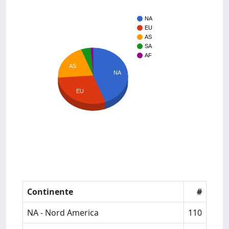
NA
EU
AS
SA
AF
AS
NA
EU
Continente
#
NA - Nord America
110