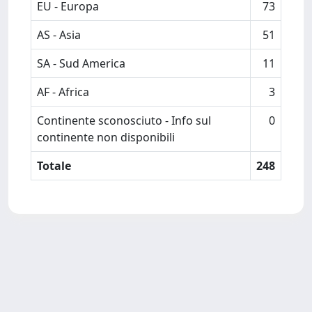
EU - Europa
73
AS - Asia
51
SA - Sud America
11
AF - Africa
3
Continente sconosciuto - Info sul
0
continente non disponibili
Totale
248
Powered by
IRIS
-
about IRIS
-
Utilizzo dei cookie
-
Privacy
Copyright © 2026