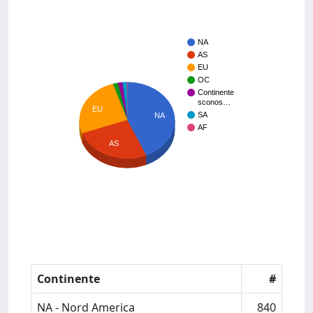
NA
AS
EU
OC
Continente
sconos…
EU
SA
NA
AF
AS
Continente
#
NA - Nord America
840