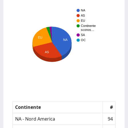
NA
AS
EU
Continente
sconos…
SA
EU
NA
OC
AS
Continente
#
NA - Nord America
94