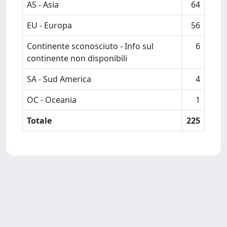
AS - Asia
64
EU - Europa
56
Continente sconosciuto - Info sul
6
continente non disponibili
SA - Sud America
4
OC - Oceania
1
Totale
225
Powered by
IRIS
-
about IRIS
-
Utilizzo dei cookie
-
Privacy
Copyright © 2026