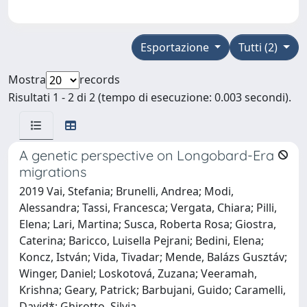
Esportazione
Tutti (2)
Mostra
records
Risultati 1 - 2 di 2 (tempo di esecuzione: 0.003 secondi).
A genetic perspective on Longobard-Era
migrations
2019 Vai, Stefania; Brunelli, Andrea; Modi,
Alessandra; Tassi, Francesca; Vergata, Chiara; Pilli,
Elena; Lari, Martina; Susca, Roberta Rosa; Giostra,
Caterina; Baricco, Luisella Pejrani; Bedini, Elena;
Koncz, István; Vida, Tivadar; Mende, Balázs Gusztáv;
Winger, Daniel; Loskotová, Zuzana; Veeramah,
Krishna; Geary, Patrick; Barbujani, Guido; Caramelli,
David*; Ghirotto, Silvia