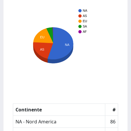
NA
AS
EU
SA
AF
EU
NA
AS
Continente
#
NA - Nord America
86