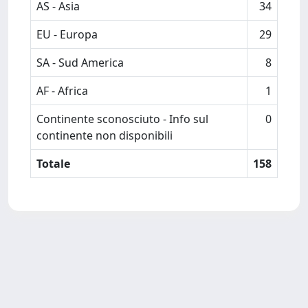
AS - Asia
34
EU - Europa
29
SA - Sud America
8
AF - Africa
1
Continente sconosciuto - Info sul
0
continente non disponibili
Totale
158
Powered by
IRIS
-
about IRIS
-
Utilizzo dei cookie
-
Privacy
Copyright © 2026