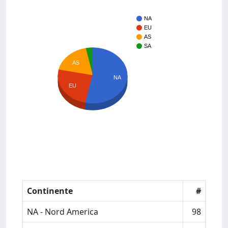
NA
EU
AS
SA
AS
NA
EU
Continente
#
NA - Nord America
98