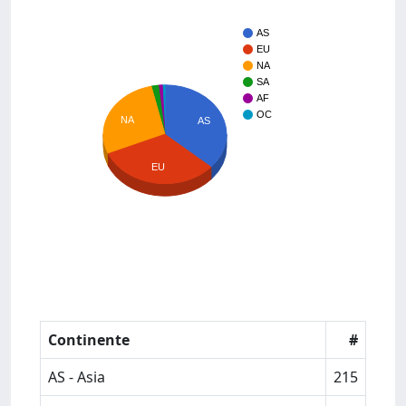
AS
EU
NA
SA
AF
OC
NA
AS
EU
Continente
#
AS - Asia
215