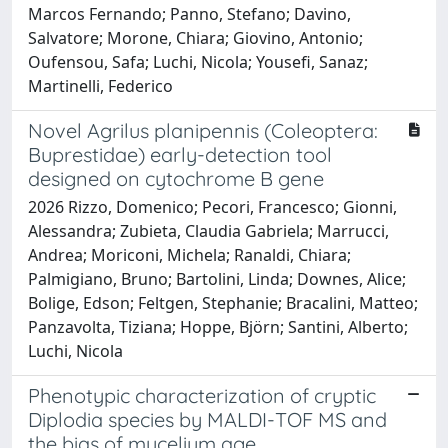
Marcos Fernando; Panno, Stefano; Davino,
Salvatore; Morone, Chiara; Giovino, Antonio;
Oufensou, Safa; Luchi, Nicola; Yousefi, Sanaz;
Martinelli, Federico
Novel Agrilus planipennis (Coleoptera:
Buprestidae) early-detection tool
designed on cytochrome B gene
2026 Rizzo, Domenico; Pecori, Francesco; Gionni,
Alessandra; Zubieta, Claudia Gabriela; Marrucci,
Andrea; Moriconi, Michela; Ranaldi, Chiara;
Palmigiano, Bruno; Bartolini, Linda; Downes, Alice;
Bolige, Edson; Feltgen, Stephanie; Bracalini, Matteo;
Panzavolta, Tiziana; Hoppe, Björn; Santini, Alberto;
Luchi, Nicola
Phenotypic characterization of cryptic
Diplodia species by MALDI-TOF MS and
the bias of mycelium age