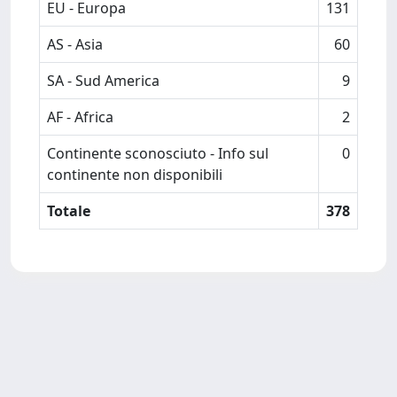
EU - Europa
131
AS - Asia
60
SA - Sud America
9
AF - Africa
2
Continente sconosciuto - Info sul
0
continente non disponibili
Totale
378
Powered by
IRIS
-
about IRIS
-
Utilizzo dei cookie
-
Privacy
Copyright © 2026