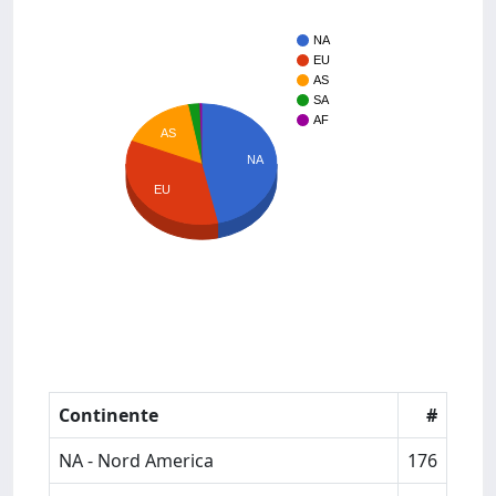
NA
EU
AS
SA
AF
AS
NA
EU
Continente
#
NA - Nord America
176