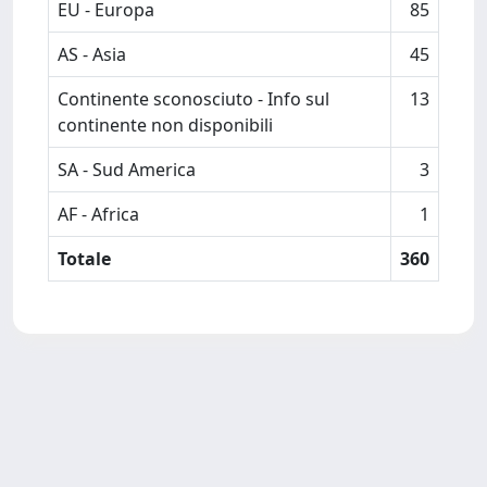
EU - Europa
85
AS - Asia
45
Continente sconosciuto - Info sul
13
continente non disponibili
SA - Sud America
3
AF - Africa
1
Totale
360
Powered by
IRIS
-
about IRIS
-
Utilizzo dei cookie
-
Privacy
Copyright © 2026