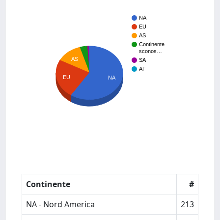
NA
EU
AS
Continente
sconos…
AS
SA
AF
EU
NA
Continente
#
NA - Nord America
213