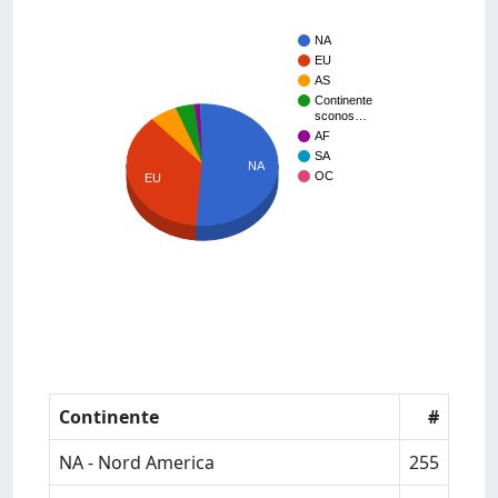
NA
EU
AS
Continente
sconos…
AF
SA
NA
OC
EU
Continente
#
NA - Nord America
255