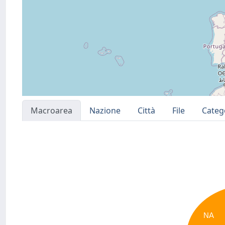
Macroarea
Nazione
Città
File
Categ
NA