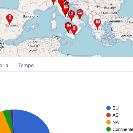
oria
Tempo
EU
AS
NA
Continent