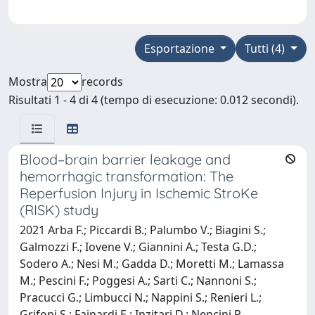
Esportazione
Tutti (4)
Mostra
records
Risultati 1 - 4 di 4 (tempo di esecuzione: 0.012 secondi).
Blood–brain barrier leakage and
hemorrhagic transformation: The
Reperfusion Injury in Ischemic StroKe
(RISK) study
2021 Arba F.; Piccardi B.; Palumbo V.; Biagini S.;
Galmozzi F.; Iovene V.; Giannini A.; Testa G.D.;
Sodero A.; Nesi M.; Gadda D.; Moretti M.; Lamassa
M.; Pescini F.; Poggesi A.; Sarti C.; Nannoni S.;
Pracucci G.; Limbucci N.; Nappini S.; Renieri L.;
Grifoni S.; Fainardi E.; Inzitari D.; Nencini P.