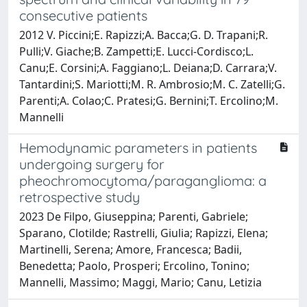
consecutive patients
2012 V. Piccini;E. Rapizzi;A. Bacca;G. D. Trapani;R.
Pulli;V. Giache;B. Zampetti;E. Lucci-Cordisco;L.
Canu;E. Corsini;A. Faggiano;L. Deiana;D. Carrara;V.
Tantardini;S. Mariotti;M. R. Ambrosio;M. C. Zatelli;G.
Parenti;A. Colao;C. Pratesi;G. Bernini;T. Ercolino;M.
Mannelli
Hemodynamic parameters in patients
undergoing surgery for
pheochromocytoma/paraganglioma: a
retrospective study
2023 De Filpo, Giuseppina; Parenti, Gabriele;
Sparano, Clotilde; Rastrelli, Giulia; Rapizzi, Elena;
Martinelli, Serena; Amore, Francesca; Badii,
Benedetta; Paolo, Prosperi; Ercolino, Tonino;
Mannelli, Massimo; Maggi, Mario; Canu, Letizia