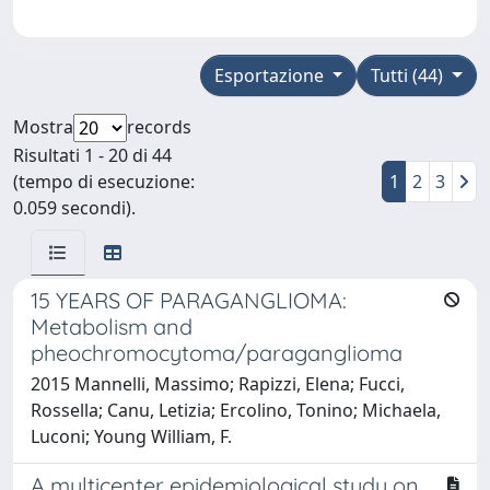
Esportazione
Tutti (44)
Mostra
records
Risultati 1 - 20 di 44
(tempo di esecuzione:
1
2
3
0.059 secondi).
15 YEARS OF PARAGANGLIOMA:
Metabolism and
pheochromocytoma/paraganglioma
2015 Mannelli, Massimo; Rapizzi, Elena; Fucci,
Rossella; Canu, Letizia; Ercolino, Tonino; Michaela,
Luconi; Young William, F.
A multicenter epidemiological study on