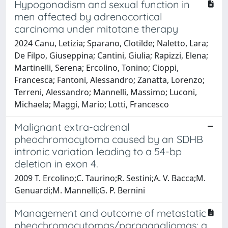
Hypogonadism and sexual function in
men affected by adrenocortical
carcinoma under mitotane therapy
2024 Canu, Letizia; Sparano, Clotilde; Naletto, Lara;
De Filpo, Giuseppina; Cantini, Giulia; Rapizzi, Elena;
Martinelli, Serena; Ercolino, Tonino; Cioppi,
Francesca; Fantoni, Alessandro; Zanatta, Lorenzo;
Terreni, Alessandro; Mannelli, Massimo; Luconi,
Michaela; Maggi, Mario; Lotti, Francesco
Malignant extra-adrenal
pheochromocytoma caused by an SDHB
intronic variation leading to a 54-bp
deletion in exon 4.
2009 T. Ercolino;C. Taurino;R. Sestini;A. V. Bacca;M.
Genuardi;M. Mannelli;G. P. Bernini
Management and outcome of metastatic
pheochromocytomas/paragangliomas: a