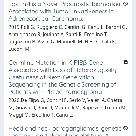
Fascin-1 is a Novel Prognostic Biomarker
Associated with Tumor Invasiveness in
Adrenocortical Carcinoma.
2019 Poli G, Ruggiero C, Cantini G, Canu L, Baroni G,
Armignacco R, Jouinot A, Santi R, Ercolino T,
Ragazzon B, Assie G, Mannelli M, Nesi G, Lalli E,
Luconi M.
Germline Mutation in KIF1Bβ Gene
Associated with Loss of Heterozygosity:
Usefulness of Next-Generation
Sequencing in the Genetic Screening of
Patients with Pheochromocytoma
2020 De Filpo G, Contini E, Serio V, Valeri A, Chetta
M, Guasti D, Bani D, Mannelli M, Rapizzi E, Luconi M,
Maggi M, Ercolino T, Canu L.
Head and neck paragangliomas: genetic
spectrum and clinical variability in 79