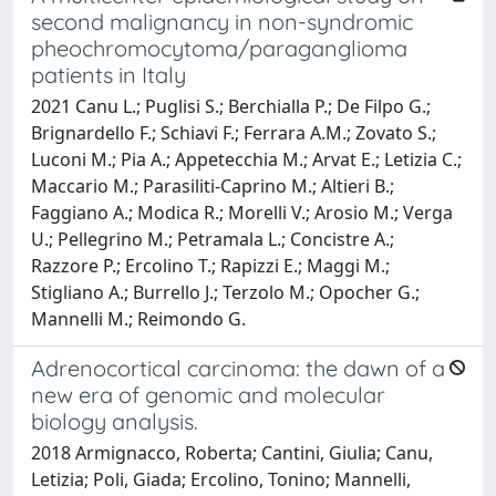
second malignancy in non-syndromic
pheochromocytoma/paraganglioma
patients in Italy
2021 Canu L.; Puglisi S.; Berchialla P.; De Filpo G.;
Brignardello F.; Schiavi F.; Ferrara A.M.; Zovato S.;
Luconi M.; Pia A.; Appetecchia M.; Arvat E.; Letizia C.;
Maccario M.; Parasiliti-Caprino M.; Altieri B.;
Faggiano A.; Modica R.; Morelli V.; Arosio M.; Verga
U.; Pellegrino M.; Petramala L.; Concistre A.;
Razzore P.; Ercolino T.; Rapizzi E.; Maggi M.;
Stigliano A.; Burrello J.; Terzolo M.; Opocher G.;
Mannelli M.; Reimondo G.
Adrenocortical carcinoma: the dawn of a
new era of genomic and molecular
biology analysis.
2018 Armignacco, Roberta; Cantini, Giulia; Canu,
Letizia; Poli, Giada; Ercolino, Tonino; Mannelli,