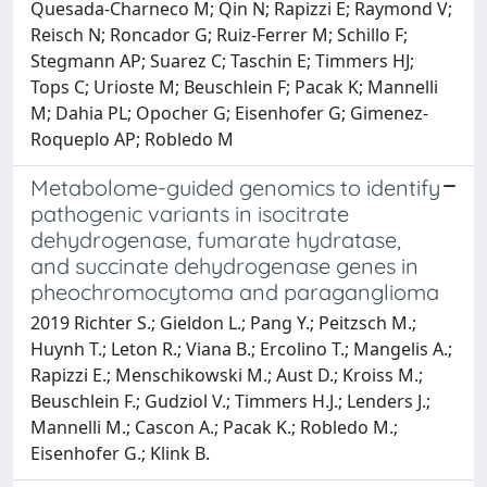
Quesada-Charneco M; Qin N; Rapizzi E; Raymond V;
Reisch N; Roncador G; Ruiz-Ferrer M; Schillo F;
Stegmann AP; Suarez C; Taschin E; Timmers HJ;
Tops C; Urioste M; Beuschlein F; Pacak K; Mannelli
M; Dahia PL; Opocher G; Eisenhofer G; Gimenez-
Roqueplo AP; Robledo M
Metabolome-guided genomics to identify
pathogenic variants in isocitrate
dehydrogenase, fumarate hydratase,
and succinate dehydrogenase genes in
pheochromocytoma and paraganglioma
2019 Richter S.; Gieldon L.; Pang Y.; Peitzsch M.;
Huynh T.; Leton R.; Viana B.; Ercolino T.; Mangelis A.;
Rapizzi E.; Menschikowski M.; Aust D.; Kroiss M.;
Beuschlein F.; Gudziol V.; Timmers H.J.; Lenders J.;
Mannelli M.; Cascon A.; Pacak K.; Robledo M.;
Eisenhofer G.; Klink B.