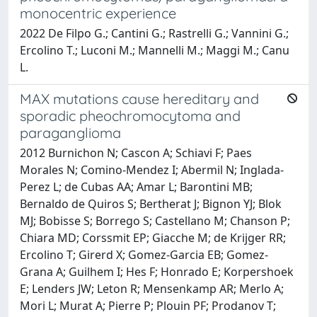
monocentric experience
2022 De Filpo G.; Cantini G.; Rastrelli G.; Vannini G.;
Ercolino T.; Luconi M.; Mannelli M.; Maggi M.; Canu
L.
MAX mutations cause hereditary and
sporadic pheochromocytoma and
paraganglioma
2012 Burnichon N; Cascon A; Schiavi F; Paes
Morales N; Comino-Mendez I; Abermil N; Inglada-
Perez L; de Cubas AA; Amar L; Barontini MB;
Bernaldo de Quiros S; Bertherat J; Bignon YJ; Blok
MJ; Bobisse S; Borrego S; Castellano M; Chanson P;
Chiara MD; Corssmit EP; Giacche M; de Krijger RR;
Ercolino T; Girerd X; Gomez-Garcia EB; Gomez-
Grana A; Guilhem I; Hes F; Honrado E; Korpershoek
E; Lenders JW; Leton R; Mensenkamp AR; Merlo A;
Mori L; Murat A; Pierre P; Plouin PF; Prodanov T;