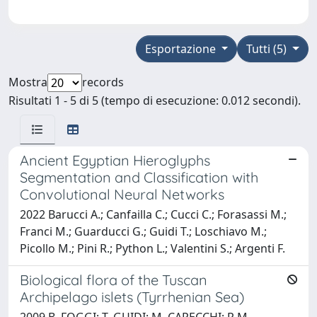
Esportazione
Tutti (5)
Mostra
records
Risultati 1 - 5 di 5 (tempo di esecuzione: 0.012 secondi).
Ancient Egyptian Hieroglyphs
Segmentation and Classification with
Convolutional Neural Networks
2022 Barucci A.; Canfailla C.; Cucci C.; Forasassi M.;
Franci M.; Guarducci G.; Guidi T.; Loschiavo M.;
Picollo M.; Pini R.; Python L.; Valentini S.; Argenti F.
Biological flora of the Tuscan
Archipelago islets (Tyrrhenian Sea)
2009 B. FOGGI; T. GUIDI; M. CAPECCHI; R.M.