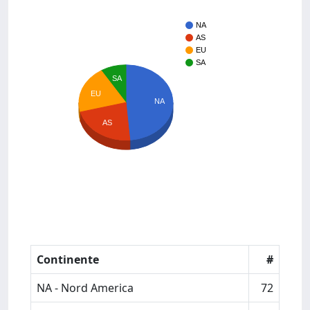
NA
AS
EU
SA
SA
EU
NA
AS
Continente
#
NA - Nord America
72