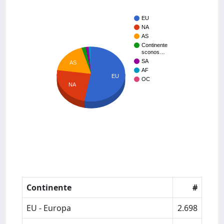
EU
NA
AS
Continente
sconos…
SA
AS
AF
EU
OC
NA
Continente
#
EU - Europa
2.698