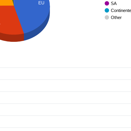
EU
SA
Continent
Other
A