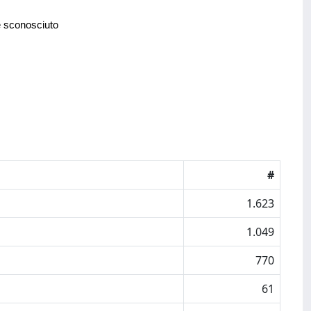
e sconosciuto
#
1.623
1.049
770
61