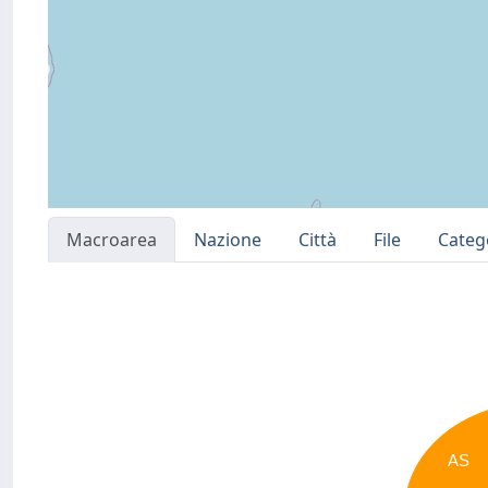
Macroarea
Nazione
Città
File
Categ
AS