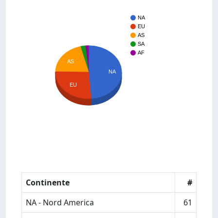
NA
EU
AS
SA
AF
AS
NA
EU
Continente
#
NA - Nord America
61