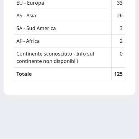
EU - Europa
33
AS - Asia
26
SA - Sud America
3
AF - Africa
2
Continente sconosciuto - Info sul
0
continente non disponibili
Totale
125
Powered by
IRIS
-
about IRIS
-
Utilizzo dei cookie
-
Privacy
Copyright © 2026