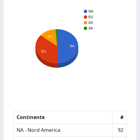
NA
EU
AS
SA
AS
NA
EU
Continente
#
NA - Nord America
92