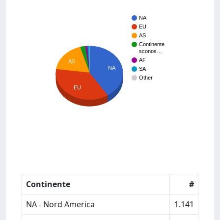
NA
EU
AS
Continente
sconos…
AF
AS
NA
SA
Other
EU
Continente
#
NA - Nord America
1.141