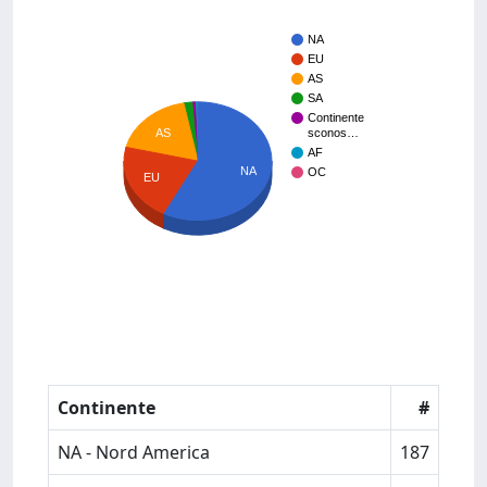
NA
EU
AS
SA
Continente
AS
sconos…
AF
NA
OC
EU
Continente
#
NA - Nord America
187