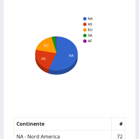
NA
AS
EU
SA
AF
EU
NA
AS
Continente
#
NA - Nord America
72