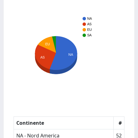
NA
AS
EU
SA
EU
NA
AS
Continente
#
NA - Nord America
52