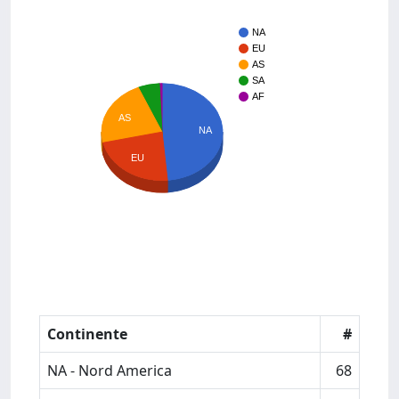
NA
EU
AS
SA
AF
AS
NA
EU
Continente
#
NA - Nord America
68