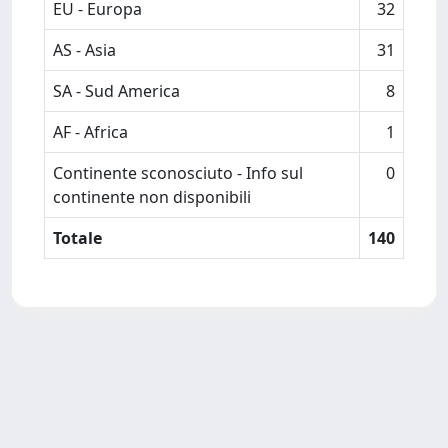
EU - Europa
32
AS - Asia
31
SA - Sud America
8
AF - Africa
1
Continente sconosciuto - Info sul
0
continente non disponibili
Totale
140
Powered by
IRIS
-
about IRIS
-
Utilizzo dei cookie
-
Privacy
Copyright © 2026