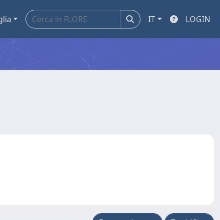
glia
IT
LOGIN