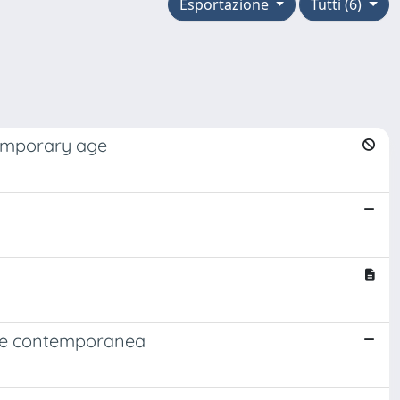
Esportazione
Tutti (6)
temporary age
na e contemporanea