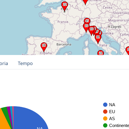
oria
Tempo
NA
EU
AS
Continent
NA