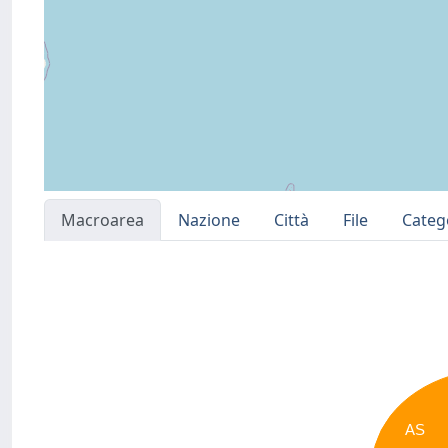
Macroarea
Nazione
Città
File
Categ
AS