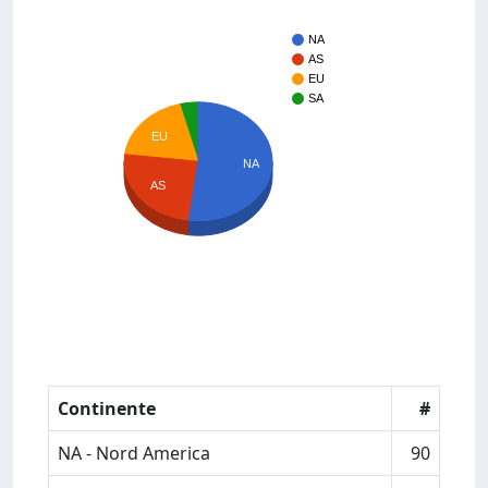
NA
AS
EU
SA
EU
NA
AS
Continente
#
NA - Nord America
90