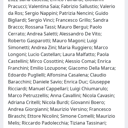
Pracucci; Valentina Saia; Fabrizio Sallustio; Valerio
da Ros; Sergio Nappini; Patrizia Nencini; Guido
Bigliardi; Sergio Vinci; Francesco Grillo; Sandra
Bracco; Rossana Tassi; Mauro Bergui; Paolo
Cerrato; Andrea Saletti; Alessandro De Vito;
Roberto Gasparotti; Mauro Magoni; Luigi
Simonetti; Andrea Zini; Maria Ruggiero; Marco
Longoni; Lucio Castellan; Laura Malfatto; Paola
Castellini; Mirco Cosottini; Alessio Comai; Enrica
Franchini; Emilio Lozupone; Giacomo Della Marca;
Edoardo Puglielli; Alfonsina Casalena; Claudio
Baracchini; Daniele Savio; Enrica Duc; Giuseppe
Ricciardi; Manuel Cappellari; Luigi Chiumarulo;
Marco Petruzzellis; Anna Cavallini; Nicola Cavasin;
Adriana Critelli; Nicola Burdi; Giovanni Boero;
Andrea Giorgianni; Maurizio Versino; Francesco
Biraschi; Ettore Nicolini; Simone Comelli; Maurizio
Melis; Riccardo Padolecchia; Tiziana Tassinari;