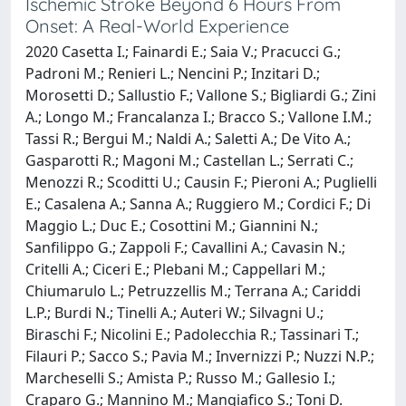
Ischemic Stroke Beyond 6 Hours From
Onset: A Real-World Experience
2020 Casetta I.; Fainardi E.; Saia V.; Pracucci G.;
Padroni M.; Renieri L.; Nencini P.; Inzitari D.;
Morosetti D.; Sallustio F.; Vallone S.; Bigliardi G.; Zini
A.; Longo M.; Francalanza I.; Bracco S.; Vallone I.M.;
Tassi R.; Bergui M.; Naldi A.; Saletti A.; De Vito A.;
Gasparotti R.; Magoni M.; Castellan L.; Serrati C.;
Menozzi R.; Scoditti U.; Causin F.; Pieroni A.; Puglielli
E.; Casalena A.; Sanna A.; Ruggiero M.; Cordici F.; Di
Maggio L.; Duc E.; Cosottini M.; Giannini N.;
Sanfilippo G.; Zappoli F.; Cavallini A.; Cavasin N.;
Critelli A.; Ciceri E.; Plebani M.; Cappellari M.;
Chiumarulo L.; Petruzzellis M.; Terrana A.; Cariddi
L.P.; Burdi N.; Tinelli A.; Auteri W.; Silvagni U.;
Biraschi F.; Nicolini E.; Padolecchia R.; Tassinari T.;
Filauri P.; Sacco S.; Pavia M.; Invernizzi P.; Nuzzi N.P.;
Marcheselli S.; Amista P.; Russo M.; Gallesio I.;
Craparo G.; Mannino M.; Mangiafico S.; Toni D.