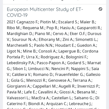
European Multicenter Study of ET-
COVID-19
2021 Cagnazzo F.; Piotin M.; Escalard S.; Maier B.;
Ribo M.; Requena M.; Pop R.; Hasiu A.; Gasparotti R.;
Mardighian D.; Piano M.; Cervo A.; Eker O.F.; Durous
V.; Sourour N.-A.; Elhorany M.; Zini A.; Simonetti L.;
Marcheselli S.; Paolo N.N.; Houdart E.; Guedon A.;
Ligot N.; Mine B.; Consoli A.; Lapergue B.; Cordona
Portela P.; Urra X.; Rodriguez A.; Bolognini F.;
Lebedinsky P.A.; Pasco-Papon A.; Godard S.; Marnat
G.; Sibon I.; Limbucci N.; Nencini P.; Nappini S.; Saia
V.; Caldiera V.; Romano D.; Frauenfelder G.; Gallesio
I.; Gola G.; Menozzi R.; Genovese A.; Terrana A.;
Giorgianni A.; Cappellari M.; Augelli R.; Invernizzi P.;
Pavia M.; Lafe E.; Cavallini A.; Giossi A.; Besana M.;
Valvassori L.; MacEra A.; Castellan L.; Salsano G.; Di
Caterino F.; Biondi A.; Arquizan C.; Lebreuche J.;