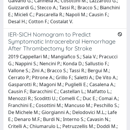
Galvano G.; Cannella A.; Cosottini M.; Lazzarotti G.;
Guizzardi G.; Stecco A.; Tassi R.; Bracco S.; Bianchini
E.; Micieli C.; Pascarella R.; Napoli M.; Causin F.;
Desal H.; Cotton F.; Costalat V.
IER-SICH Nomogram to Predict
Symptomatic Intracerebral Hemorrhage
After Thrombectomy for Stroke
2019 Cappellari M.; Mangiafico S.; Saia V.; Pracucci
G.; Nappini S.; Nencini P.; Konda D.; Sallustio F.;
Vallone S.; Zini A.; Bracco S.; Tassi R.; Bergui M.;
Cerrato P.; Pitrone A.; Grillo F.; Saletti A.; De Vito A.;
Gasparotti R.; Magoni M.; Puglielli E.; Casalena A.;
Causin F.; Baracchini C.; Castellan L.; Malfatto L.;
Menozzi R.; Scoditti U.; Comelli C.; Duc E.; Comai A.;
Franchini E.; Cosottini M.; Mancuso M.; Peschillo S.;
De Michele M.; Giorgianni A.; Delodovici M.L.; Lafe
E.; Denaro M.F.; Burdi N.; Interno S.; Cavasin N.;
Critelli A.; Chiumarulo L.; Petruzzellis M.; Doddi M.;