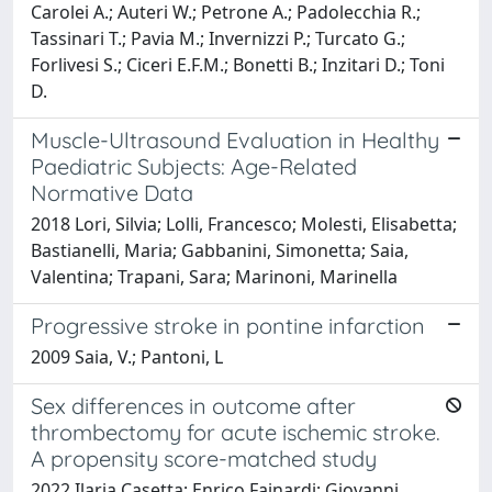
Carolei A.; Auteri W.; Petrone A.; Padolecchia R.;
Tassinari T.; Pavia M.; Invernizzi P.; Turcato G.;
Forlivesi S.; Ciceri E.F.M.; Bonetti B.; Inzitari D.; Toni
D.
Muscle-Ultrasound Evaluation in Healthy
Paediatric Subjects: Age-Related
Normative Data
2018 Lori, Silvia; Lolli, Francesco; Molesti, Elisabetta;
Bastianelli, Maria; Gabbanini, Simonetta; Saia,
Valentina; Trapani, Sara; Marinoni, Marinella
Progressive stroke in pontine infarction
2009 Saia, V.; Pantoni, L
Sex differences in outcome after
thrombectomy for acute ischemic stroke.
A propensity score-matched study
2022 Ilaria Casetta; Enrico Fainardi; Giovanni