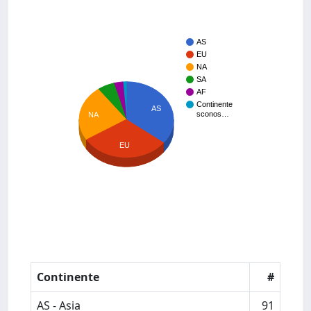
AS
EU
NA
SA
AF
Continente
AS
sconos…
NA
EU
Continente
#
AS - Asia
91