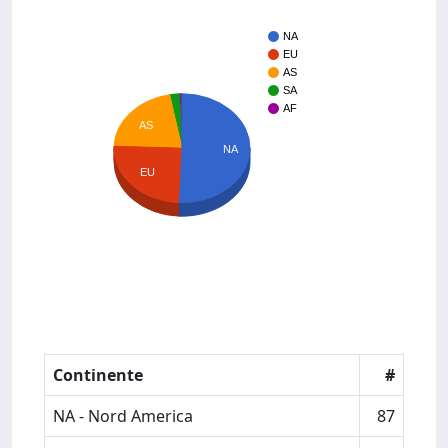
NA
EU
AS
SA
AF
AS
NA
EU
Continente
#
NA - Nord America
87