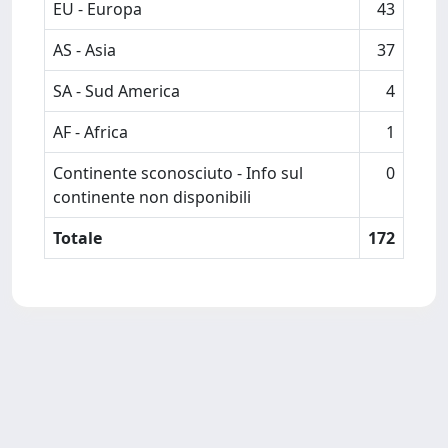
EU - Europa
43
AS - Asia
37
SA - Sud America
4
AF - Africa
1
Continente sconosciuto - Info sul
0
continente non disponibili
Totale
172
Powered by
IRIS
-
about IRIS
-
Utilizzo dei cookie
-
Privacy
Copyright © 2026