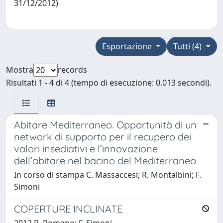
31/12/2012)
Esportazione
Tutti (4)
Mostra
records
Risultati 1 - 4 di 4 (tempo di esecuzione: 0.013 secondi).
Abitare Mediterraneo. Opportunità di un
network di supporto per il recupero dei
valori insediativi e l’innovazione
dell’abitare nel bacino del Mediterraneo
In corso di stampa C. Massaccesi; R. Montalbini; F.
Simoni
COPERTURE INCLINATE
2012 R. Romano; F. Simoni