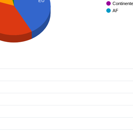
EU
Continent
AF