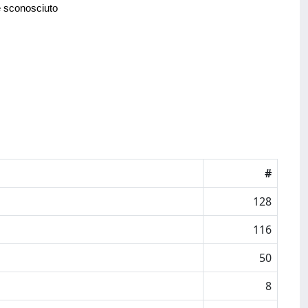
e sconosciuto
#
128
116
50
8